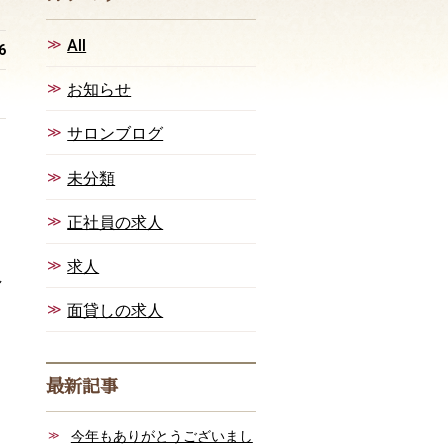
AII
6
お知らせ
サロンブログ
未分類
！
正社員の求人
求人
し
面貸しの求人
最新記事
今年もありがとうございまし