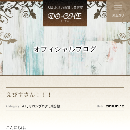
大阪 北浜の面貸し美容室
MENU
オフィシャルブログ
えびすさん！！！
AII
,
サロンブログ
,
未分類
2018.01.12
こんにちは。