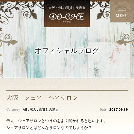
大阪 北浜の面貸し美容室
MENU
オフィシャルブログ
大阪 シェア ヘアサロン
AII
,
求人
,
面貸しの求人
2017.09.19
最近、シェアサロンというのをよく聞かれると思います。
シェアサロンとはどんなサロンなのでしょうか？